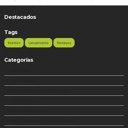
Destacados
Tags
Eventos
Lanzamiento
Residuos
Categorías
Arbolado
Áreas verdes
Gestión integral de residuos
Institucional
Limpieza integral
Mantenimiento de áreas verdes