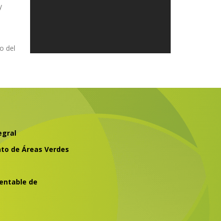
y
o del
egral
to de Áreas Verdes
entable de